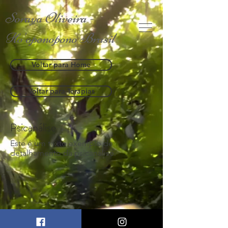
Soraya Oliveira -
Ho'oponopono Brasil
Voltar para Home
Voltar para Terapias
Psicanálise
Este é um texto exemplo de
detalhamento da psicanálise.